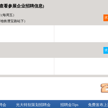
查看参展企业招聘信息)
:(每周五）
求
（地铁漕宝路站下）
求
）
聘会
光大特别策划招聘会
招聘会Tips
免费发布上