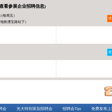
查看参展企业招聘信息)
:(每周五）
求
（地铁漕宝路站下）
求
）
聘会
光大特别策划招聘会
招聘会Tips
免费发布上