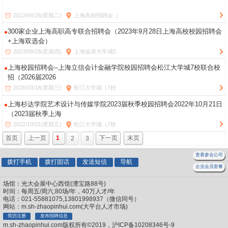
2022/04/26(星期二)
上海高校招聘会（
300家企业上海高职高专联合招聘会（2023年9月28日上海高校校园招聘会
+上海双选会）
2023/09/28(星期四)
上海临港大学城5
上海校园招聘会--上海立信会计金融学院校园招聘会松江大学城7校联合校
招（2026届2026
2026/03/18(星期三)
松江大学城（7校
上海杉达学院艺术设计与传媒学院2023届秋季校园招聘会2022年10月21日
（2023届秋季上海
2022/10/21(星期五)
松江大学城（7校
首页
上一页
1
2
3
下一页
末页
查看参会公司
拨打手机
拨打固话
发送短信
导航
企业会员套餐
场馆：光大会展中心西馆(漕宝路88号)
时间：每周五/周六,80场/年，40万人才/年
电话：021-55881075,13801998937（微信同号）
网站：m.sh-zhaopinhui.com(大平台人才市场)
简历注册
发布招聘信息
m.sh-zhaopinhui.com版权所有©2019，沪ICP备10208346号-9