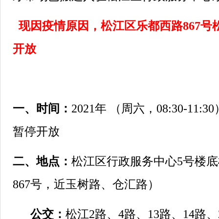
现因疫情原因，松江区乐都西路
867
号
开放
一、时间：
2021
年
（周六，
08:30-11:30
暂停开放
二、地点：
松江区行政服务中心
5
号楼底
867
号，近玉树路、仓汇路）
公交：
松江
2
路、
4
路、
13
路、
14
路、