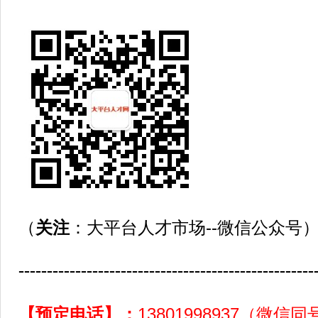
（
关注
：大平台人才市场--微信公众号
----------------------------------------------------
【预定电话】：
13801998937（微信