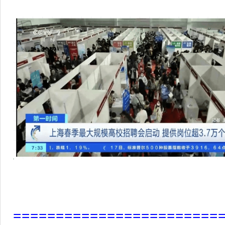
========================