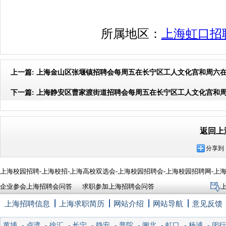
所属地区：
上海虹口招
上一篇:
上海金山区张堰镇招聘会每周五在长宁区工人文化宫和周六
下一篇:
上海静安区曹家渡街道招聘会每周五在长宁区工人文化宫和
返回上
分享到
上海校园招聘-上海校招-上海高校双选会-上海校园招聘会-上海校园招聘网-上
企业参会上海招聘会问答
求职参加上海招聘会问答
上海招聘信息
上海求职简历
网站介绍
网站导航
意见反馈
黄埔
-
卢湾
-
徐汇
-
长宁
-
静安
-
普陀
-
闸北
-
虹口
-
杨浦
-
闵行