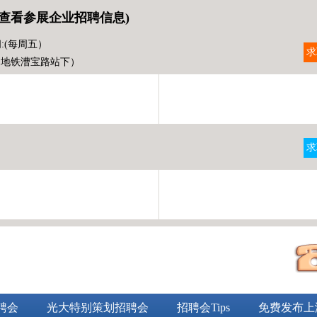
查看参展企业招聘信息)
:(每周五）
求
（地铁漕宝路站下）
求
）
聘会
光大特别策划招聘会
招聘会Tips
免费发布上