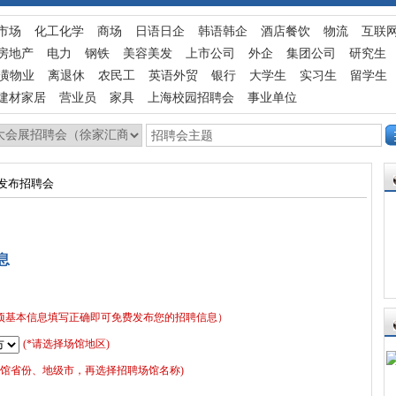
市场
化工化学
商场
日语日企
韩语韩企
酒店餐饮
物流
互联
房地产
电力
钢铁
美容美发
上市公司
外企
集团公司
研究生
潢物业
离退休
农民工
英语外贸
银行
大学生
实习生
留学生
建材家居
营业员
家具
上海校园招聘会
事业单位
费发布招聘会
息
项基本信息填写正确即可免费发布您的招聘信息）
(*请选择场馆地区)
场馆省份、地级市，再选择招聘场馆名称)