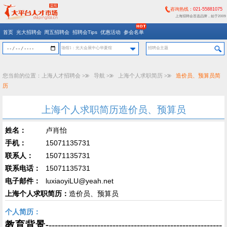
咨询热线：
021-55881075
上海招聘会首选品牌，始于2009
首页
光大招聘会
周五招聘会
招聘会Tips
优惠活动
参会名单
场馆1：光大会展中心华夏馆
您当前的位置：
上海人才招聘会
>>
导航
>>
上海个人求职简历
>>
造价员、预算员简
历
上海个人求职简历造价员、预算员
姓名：
卢肖怡
手机：
15071135731
联系人：
15071135731
联系电话：
15071135731
电子邮件：
luxiaoyiLU@yeah.net
上海个人求职简历：
造价员、预算员
个人简历：
教育背景
---------------------------------------------------------
-