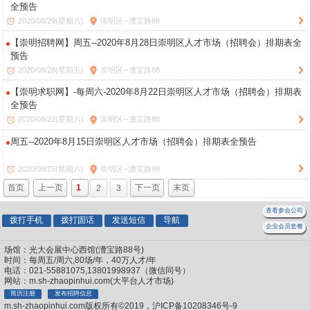
全预告
2020/08/29(星期六)
崇明区--漕宝路88
【崇明招聘网】周五--2020年8月28日崇明区人才市场（招聘会）排期表全
预告
2020/08/28(星期五)
崇明区--漕宝路88
【崇明求职网】-每周六-2020年8月22日崇明区人才市场（招聘会）排期表
全预告
2020/08/22(星期六)
崇明区--漕宝路88
周五--2020年8月15日崇明区人才市场（招聘会）排期表全预告
2020/08/15(星期六)
崇明区--漕宝路88
首页
上一页
1
2
3
下一页
末页
查看参会公司
拨打手机
拨打固话
发送短信
导航
企业会员套餐
场馆：光大会展中心西馆(漕宝路88号)
时间：每周五/周六,80场/年，40万人才/年
电话：021-55881075,13801998937（微信同号）
网站：m.sh-zhaopinhui.com(大平台人才市场)
简历注册
发布招聘信息
m.sh-zhaopinhui.com版权所有©2019，沪ICP备10208346号-9