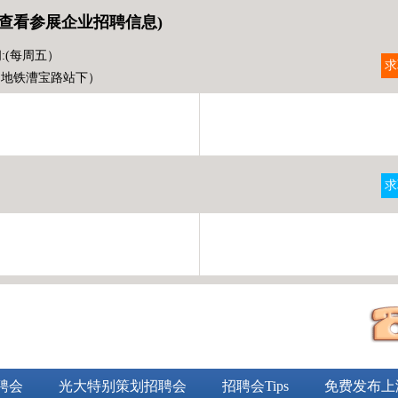
查看参展企业招聘信息)
:(每周五）
求
（地铁漕宝路站下）
求
）
聘会
光大特别策划招聘会
招聘会Tips
免费发布上