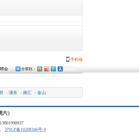
手机端
聘会
分享到：
明
-
浦东
-
南汇
-
金山
周六）
01998937
品。
沪ICP备10208346号-9