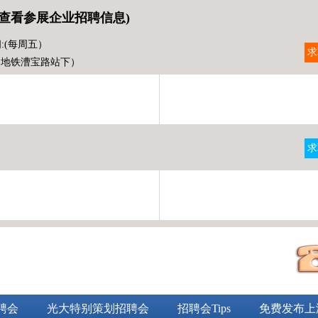
查看参展企业招聘信息)
:(每周五）
求
（地铁漕宝路站下）
求
）
聘会
光大特别策划招聘会
招聘会Tips
免费发布上