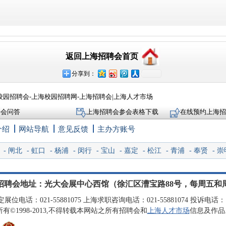
返回上海招聘会首页
分享到：
校园招聘会-上海校园招聘网-上海招聘会|上海人才市场
聘会问答
上海招聘会参会表格下载
在线预约上海招
介绍
网站导航
意见反馈
主办方账号
-
闸北
-
虹口
-
杨浦
-
闵行
-
宝山
-
嘉定
-
松江
-
青浦
-
奉贤
-
崇
招聘会地址：光大会展中心西馆（徐汇区漕宝路88号，每周五和
位电话：021-55881075 上海求职咨询电话：021-55881074 投诉电话：138
om 版权所有©1998-2013,不得转载本网站之所有招聘会和
上海人才市场
信息及作