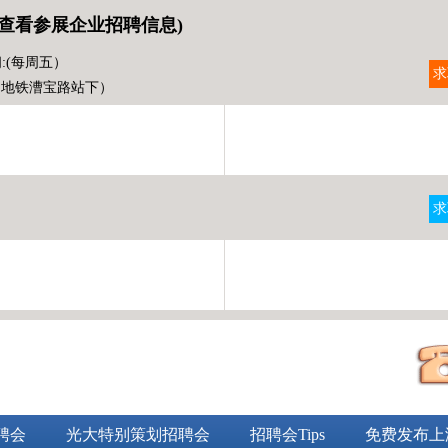
查看参展企业招聘信息)
:(每周五）
求
（地铁漕宝路站下）
求
）
聘会
光大特别策划招聘会
招聘会Tips
免费发布上