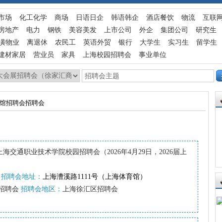
市场
化工化学
商场
日语日企
韩语韩企
酒店餐饮
物流
互联
房地产
电力
钢铁
美容美发
上市公司
外企
集团公司
研究生
潢物业
离退休
农民工
英语外贸
银行
大学生
实习生
留学生
建材家居
营业员
家具
上海校园招聘会
事业单位
育馆招聘会招聘会
上海交通职业技术学院校园招聘会（2026年4月29日，2026届上
招聘会地址：
上海漕溪路1111号（上海体育馆）
招聘会
招聘会地区：
上海徐汇区招聘会