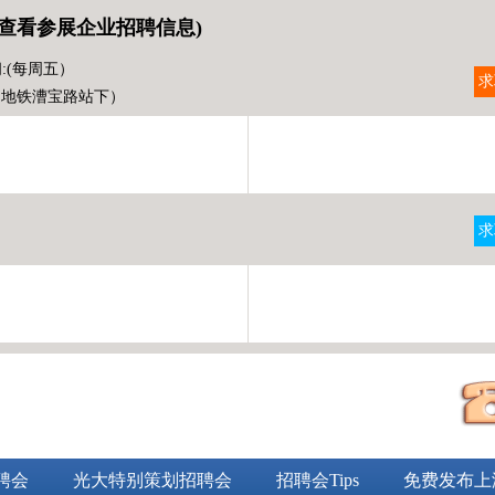
查看参展企业招聘信息)
:(每周五）
求
（地铁漕宝路站下）
求
）
聘会
光大特别策划招聘会
招聘会Tips
免费发布上