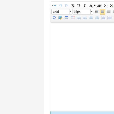
arial
16px