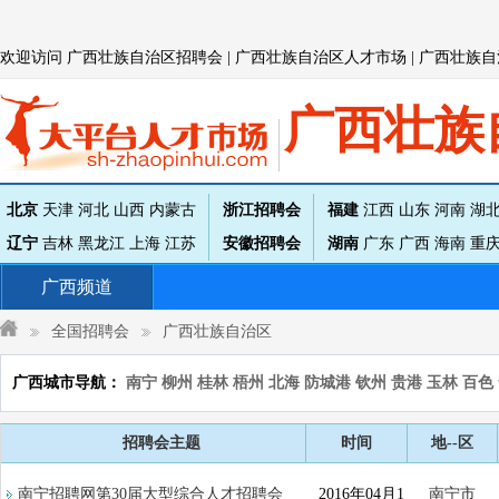
欢迎访问
广西壮族自治区
招聘会 |
广西壮族自治区
人才市场 |
广西壮族自
广西壮族
北京
天津
河北
山西
内蒙古
浙江招聘会
福建
江西
山东
河南
湖
辽宁
吉林
黑龙江
上海
江苏
安徽招聘会
湖南
广东
广西
海南
重
广西
频道
全国招聘会
广西壮族自治区
广西
城市导航：
南宁
柳州
桂林
梧州
北海
防城港
钦州
贵港
玉林
百色
招聘会主题
时间
地--区
南宁招聘网第30届大型综合人才招聘会
2016年04月1
南宁市