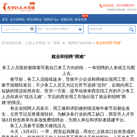
咨询热线：
021-55881075
上海招聘会首选品牌，始于2009
首页
光大招聘会
周五招聘会
招聘会Tips
优惠活动
参会名单
场馆1：光大会展中心华夏馆
您当前的位置：
上海人才市场
>>
导航
>>
招聘会Tips列表
>>
就业和招聘“两难”
就业和招聘“两难”
务工人员面前都摆着写着自己务工方向的纸，一有招聘的人来就立马围
上去。
春节前，务工人员陆续返乡，导致不少企业和商铺出现用工荒；而
春节假期结束后，不少务工人员又为过元宵节选择“迟到”，近期内用工
短缺的情况依然存在。而另一方面，提早动身来西安找工作的不少务工
人员却表示“找活儿难”，节后的西安用工市场出现了就业和招聘“两
难”的情况。
有企业招聘人员表示，用工难和求职难的情况每年春节后都会发
生，元宵节过后将逐渐转好。为解决各行业的用工缺口，西安市人才市
场3月份也将举办多场免费招聘会，为用人单位和求职者搭建平台。
务工人员春节后数天难找活儿
今天（3月4日）一早，西安起风降温，而在仁义路东口自发形成的