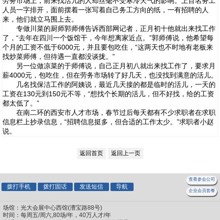
劳务市场上，前来找活儿的人却丝毫不受寒冷天气的影响。上百名务工
人员一字排开，面前摆着一张写着自己务工方向的纸，一有招聘的人
来，他们就立马围上去。
专做川菜的厨师郭师傅告诉西部网记者，正月初十他就出来找工作
了，“去年在四川一个饭馆干，今年想离家近点。”郭师傅说，他希望每
个月的工资不低于6000元，并且要包吃住，“这两天也不时地有老板来
找炒菜师傅，但待遇一直都没谈拢。”
另一位做凉菜的于师傅说，自己正月初八就出来找工作了，要求月
薪4000元，包吃住，但在劳务市场转了好几天，也没找到满意的活儿。
几名找保洁工作的阿姨说，最近几天接的都是临时的活儿，一天的
工资在130元到150元不等，“想找个长期的活儿，但不好找，给的工资
都太低了。”
在南二环的西安市人才市场，春节过后每天都有不少求职者在求职
信息栏上抄录信息，“招聘信息挺多，但合适的工作太少。”求职者小赵
说。
返回首页
返回上一页
查看参会公司
拨打手机
拨打固话
发送短信
导航
企业会员套餐
场馆：光大会展中心西馆(漕宝路88号)
时间：每周五/周六,80场/年，40万人才/年