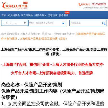
咨询热线：
021-55881075
上海招聘会首选品牌，始于2009
首页
光大招聘会
周五招聘会
招聘会Tips
优惠活动
参会名单
场馆1：光大会展中心华夏馆
您当前的位置：
上海人才市场
>>
导航
>>
招聘会Tips列表
>>
上海保险产品开发/策划工
作内容和要求，上海保险产品开发/策划工资待遇（薪资）
上海保险产品开发/策划工作内容和要求，上海保险产品开发/策划工资待
遇（薪资）
·上海市“守合同、重信用”企业··上海人才服务行业协会鼎力支持·
大平台人才市场--上海招聘会超级影响力、首选品牌
岗位名称：保险产品开发
/
策划
保险产品开发
/
策划
工作内容（保险产品开发
/
策划岗
位职责）
1
、负责全面监控公司的金融、保险产品开发和理赔