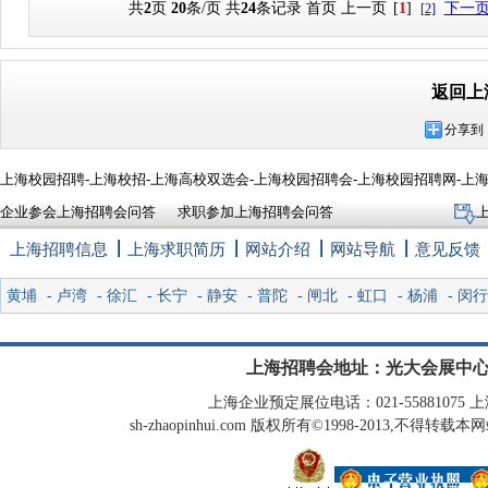
共
2
页
20
条/页 共
24
条记录
首页
上一页
[
1
]
下一
[2]
返回上
分享到
上海校园招聘-上海校招-上海高校双选会-上海校园招聘会-上海校园招聘网-上
企业参会上海招聘会问答
求职参加上海招聘会问答
上海招聘信息
上海求职简历
网站介绍
网站导航
意见反馈
黄埔
-
卢湾
-
徐汇
-
长宁
-
静安
-
普陀
-
闸北
-
虹口
-
杨浦
-
闵行
上海招聘会地址：光大会展中心
上海企业预定展位电话：021-55881075 上海
sh-zhaopinhui.com 版权所有©1998-2013,不得