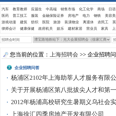
汽车
教育教师
应届生
中高端
销售市场
化工化学
商场
日语
医药
普工技工
服装
金融保险证券
房地产
电力
钢铁
美容美
游戏动漫
建筑
纺织
医院
旅游
装潢物业
离退休
农民工
英
律师会计
健康保健
政府机关
娱乐
建材家居
营业员
家具
上
您当前的位置：
上海招聘会
>> 企业招聘
企业招聘问答
杨浦区2102年上海助莘人才服务有限
关于开展杨浦区第八批拔尖人才和第
2012年杨浦高校研究生暑期义乌社会
上海徐汇四季房地产开发有限公司