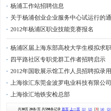
杨浦工作站招聘信息
关于杨浦创业企业服务中心试运行的
2012年杨浦区职业技能竞赛报名
杨浦区届上海东部高校大学生模拟求
四平路社区专职党群工作者招聘启示
2012年国歌展示馆工作人员招聘拟录
上海徐汇东莞金波罗电业科技有限公
上海徐汇地铁安检总部
共
30
页
20
条/页 共
598
条记录
首页
上一页
[
3
]
[1]
[2]
[4]
[5]